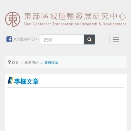
移
至
主
內
容
搜
東部區域中心FB
Toggle
尋
navigati
搜尋
表
首頁
東運消息
專欄文章
單
專欄文章